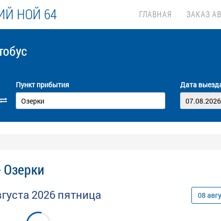
Й НОЙ 64
ГЛАВНАЯ
ЗАКАЗ А
тобус
Пункт прибытия
Дата выезд
- Озерки
вгуста
2026
пятница
08
авг