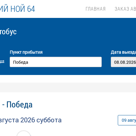
Й НОЙ 64
ГЛАВНАЯ
ЗАКАЗ А
тобус
Пункт прибытия
Дата выезд
 - Победа
вгуста
2026
суббота
09
авг