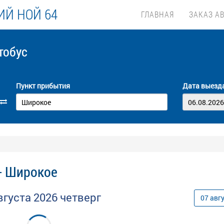
Й НОЙ 64
ГЛАВНАЯ
ЗАКАЗ А
тобус
Пункт прибытия
Дата выезд
- Широкое
вгуста
2026
четверг
07
авг