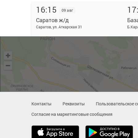
16:15
17
09 авг
Саратов ж/д
Баз
Саратов, ул. Аткарская 31
Б.Кар
Детали рейса
17:00
18
09 авг
Саратов ж/д
Баз
Саратов, ул. Аткарская 31
Б.Кар
Детали рейса
Контакты
Реквизиты
Пользовательское с
Согласие на маркетинговые сообщения
18:00
20
09 авг
Саратов ж/д
Баз
Саратов, ул. Аткарская 31
Б.Кар