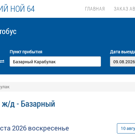
Й НОЙ 64
ГЛАВНАЯ
ЗАКАЗ А
тобус
Пункт прибытия
Дата выезд
булак
 ж/д - Базарный
уста
2026
воскресенье
10
авг