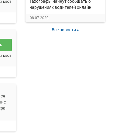
Тахографы начнут сообщать о
х мест
нарушениях водителей онлайн
08.07.2020
Все новости »
ть
х мест
тся
ние
ера