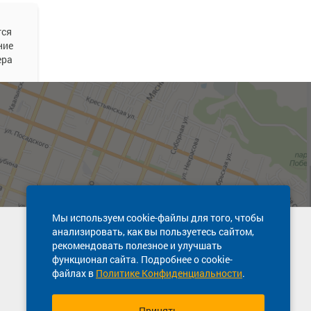
тся
ние
ера
ть
х мест
Мы используем cookie-файлы для того, чтобы
анализировать, как вы пользуетесь сайтом,
Техническая поддержка сайта
рекомендовать полезное и улучшать
8 800 600-03-38
функционал сайта. Подробнее о cookie-
файлах в
Политике Конфиденциальности
.
ть
х мест
Принять