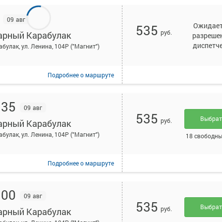
09 авг
Ожидае
535
руб.
арный Карабулак
разреше
диспетч
абулак, ул. Ленина, 104Р ("Магнит")
Подробнее
о маршруте
:35
09 авг
535
Выбра
руб.
арный Карабулак
абулак, ул. Ленина, 104Р ("Магнит")
18 свободны
Подробнее
о маршруте
:00
09 авг
535
Выбра
руб.
арный Карабулак