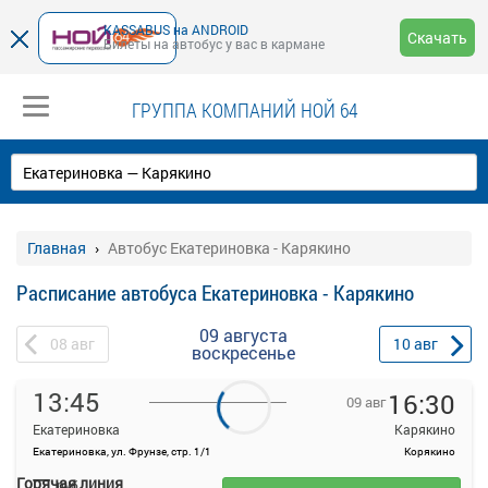
KASSABUS на ANDROID
Скачать
Билеты на автобус у вас в кармане
ГРУППА КОМПАНИЙ НОЙ 64
Главная
Автобус Екатериновка - Карякино
Расписание автобуса Екатериновка - Карякино
09 августа
08
авг
10
авг
воскресенье
13:45
16:30
09 авг
Екатериновка
Карякино
Екатериновка, ул. Фрунзе, стр. 1/1
Корякино
—
Горячая линия
руб.