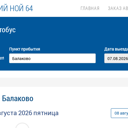
Й НОЙ 64
ГЛАВНАЯ
ЗАКАЗ А
тобус
Пункт прибытия
Дата выезд
- Балаково
вгуста
2026
пятница
08
авг