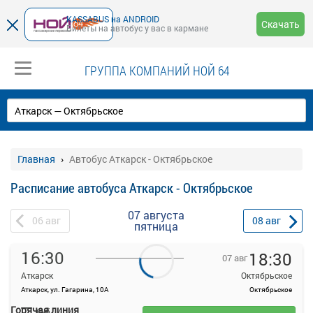
KASSABUS на ANDROID
Скачать
Билеты на автобус у вас в кармане
ГРУППА КОМПАНИЙ НОЙ 64
Главная
Автобус Аткарск - Октябрьское
Расписание автобуса Аткарск - Октябрьское
07 августа
06
авг
08
авг
пятница
16:30
18:30
07 авг
Аткарск
Октябрьское
Аткарск, ул. Гагарина, 10А
Октябрьское
—
Горячая линия
руб.