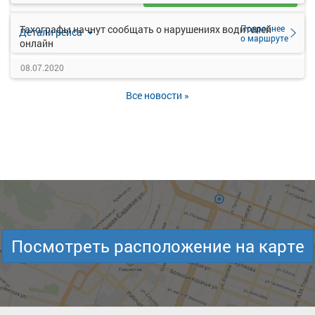
Подробнее
Тахографы начнут сообщать о нарушениях водителей
Детали рейса
о маршруте
онлайн
08.07.2020
Все новости »
Посмотреть расположение на карте