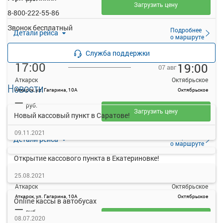
Загрузить цену
8-800-222-55-86
Звонок бесплатный
Подробнее
Детали рейса
о маршруте
Служба поддержки
17:00
19:00
07 авг
Аткарск
Октябрьское
Новости
Аткарск, ул. Гагарина, 10А
Октябрьское
—
руб.
Загрузить цену
Новый кассовый пункт в Саратове!
09.11.2021
Подробнее
Детали рейса
о маршруте
Открытие кассового пункта в Екатериновке!
17:30
19:25
07 авг
25.08.2021
Аткарск
Октябрьское
Аткарск, ул. Гагарина, 10А
Октябрьское
Online кассы в автобусах
—
руб.
Загрузить цену
08.07.2020