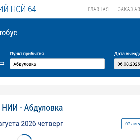
Й НОЙ 64
ГЛАВНАЯ
ЗАКАЗ А
тобус
Пункт прибытия
Дата выезд
 НИИ - Абдуловка
вгуста
2026
четверг
07
авг